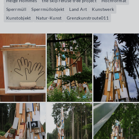
Helge Hommes
the skip refuse tree project
Hochformat
Sperrmüll
Sperrmüllobjekt
Land Art
Kunstwerk
Kunstobjekt
Natur-Kunst
Grenzkunstroute011