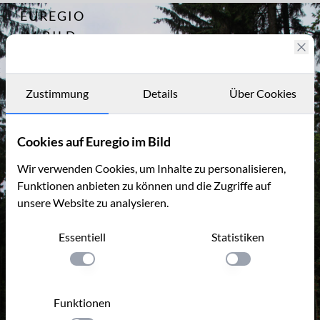
EUREGIO
Archiv
6908
IM BILD
Impressionen von
der
Fotostories
GrenzkunstRoute
2011 / Übergriffe
Archiv
Zustimmung
Details
Über Cookies
(01)
Kontakt
Cookies auf Euregio im Bild
Wir verwenden Cookies, um Inhalte zu personalisieren,
Funktionen anbieten zu können und die Zugriffe auf
unsere Website zu analysieren.
Essentiell
Statistiken
Einstellung anwenden
Einstellung anwen
Funktionen