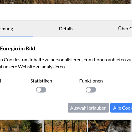
mmung
Details
Über C
Euregio im Bild
 Cookies, um Inhalte zu personalisieren, Funktionen anbieten z
uf unsere Website zu analysieren.
l
Statistiken
Funktionen
llung anwenden
Einstellung anwenden
Einstellung anwenden
Auswahl erlauben
Alle Coo