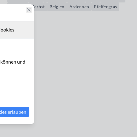
Oktober
Herbst
Belgien
Ardennen
Pfeifengras
braun
ookies
u können und
kies erlauben