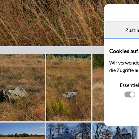
Zusti
Herbst im Polleur-Venn
Cookies auf 
Wir verwenden
die Zugriffe a
Essentiel
Einste