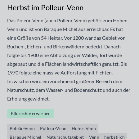
Herbst im Polleur-Venn
Das Poleûr-Venn (auch Polleur-Venn) gehört zum Hohen
Venn und ist von Baraque Michel aus erreichbar. Es hat
eine Größe von 54 Hektar. Vor 1200 war das Gebiet von
Buchen-, Eichen- und Birkenwäldern bedeckt. Danach
folgte bis 1900 eine Abholzung der Wälder, Torf wurde
abgebaut und die Flächen landwirtschaftlich genutzt. Bis
1970 folgte eine massive Aufforstung mit Fichten.
Inzwischen wird ein zunehmend größerer Bereich dem
Naturschutz, dem Wasser- und Bodenschutz und auch der
Erholung gewidmet.
Bildrechte erwerben
Poleûr-Venn
Polleur-Venn
Hohes Venn
Baraque Michel
Naturschutzgebiet
Venn
herbstlich