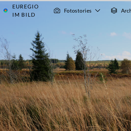
EUREGIO
Archiv
12930
Fotostories
Arc
IM BILD