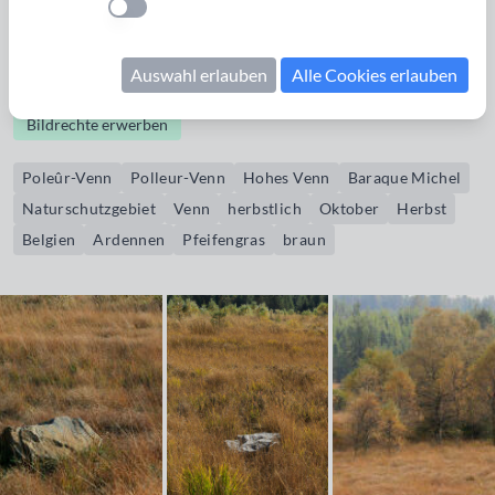
eine massive Aufforstung mit Fichten. Inzwischen wird ein
Einstellung anwenden
zunehmend größerer Bereich dem Naturschutz, dem
Wasser- und Bodenschutz und auch der Erholung gewidmet.
Auswahl erlauben
Alle Cookies erlauben
Bildrechte erwerben
Poleûr-Venn
Polleur-Venn
Hohes Venn
Baraque Michel
Naturschutzgebiet
Venn
herbstlich
Oktober
Herbst
Belgien
Ardennen
Pfeifengras
braun