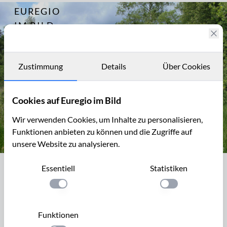
EUREGIO
Archiv
8157
IM BILD
Fotostories
Archiv
Zustimmung
Details
Über Cookies
Kontakt
Cookies auf Euregio im Bild
Wir verwenden Cookies, um Inhalte zu personalisieren,
Funktionen anbieten zu können und die Zugriffe auf
unsere Website zu analysieren.
Holzsteg im Gebiet Chôdires, Hohes Venn bei Xhoffraix
Essentiell
Statistiken
Holzsteg im Gebiet Chôdires, Hohes
Venn bei Xhoffraix
Einstellung anwenden
Einstellung anwen
Wandern im Gebiet Les Chôdires, westlich von Xhoffraix.
Funktionen
Der Wanderweg ist mit einem gelben Kreuz markiert.