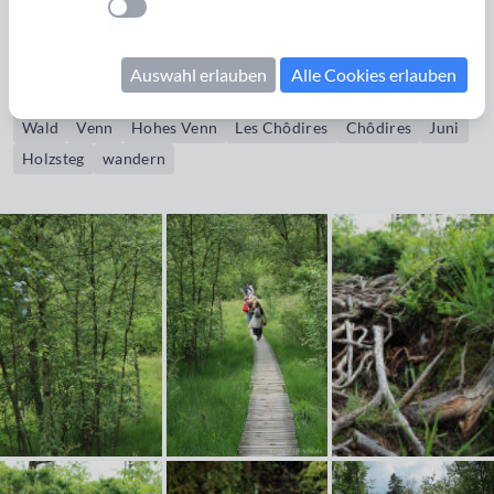
Einstellung anwenden
Bildrechte erwerben
Auswahl erlauben
Alle Cookies erlauben
Pfad
Wanderweg
Xhoffraix
Ostbelgien
Venngebiet
Wald
Venn
Hohes Venn
Les Chôdires
Chôdires
Juni
Holzsteg
wandern