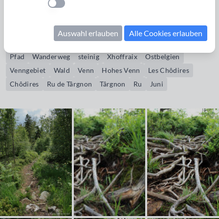
Einstellung anwenden
einem gelben Kreuz markiert.
Auswahl erlauben
Alle Cookies erlauben
Bildrechte erwerben
Pfad
Wanderweg
steinig
Xhoffraix
Ostbelgien
Venngebiet
Wald
Venn
Hohes Venn
Les Chôdires
Chôdires
Ru de Târgnon
Târgnon
Ru
Juni