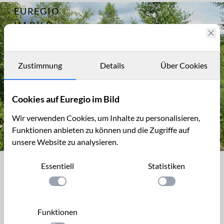
EUREGIO
Archiv
8148
IM BILD
Fotostories
Archiv
Zustimmung
Details
Über Cookies
Kontakt
Cookies auf Euregio im Bild
Wir verwenden Cookies, um Inhalte zu personalisieren,
Funktionen anbieten zu können und die Zugriffe auf
unsere Website zu analysieren.
Wanderweg im Hohen Venn bei Xhoffraix
Essentiell
Statistiken
Wanderweg im Hohen Venn bei
Xhoffraix
Einstellung anwenden
Einstellung anwen
Wanderweg beim Bach
Ru de Târgnon
im Gebiet Les
Funktionen
Chôdires, westlich von Xhoffraix. Der Wanderweg ist mit