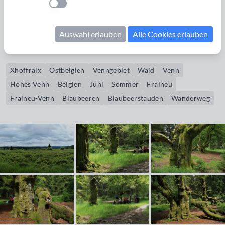
Einstellung anwenden
Bildrechte erwerben
Auswahl erlauben
Alle Cookies erlauben
Wanderung bei Xhoffraix
Xhoffraix
Ostbelgien
Venngebiet
Wald
Venn
Hohes Venn
Belgien
Juni
Sommer
Fraineu
Fraineu-Venn
Blaubeeren
Blaubeerstauden
Wanderweg