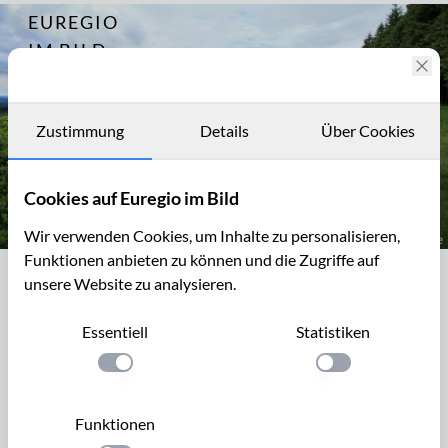
EUREGIO
Archiv
8140
IM BILD
Wanderung
bei Xhoffraix
Fotostories
Archiv
Zustimmung
Details
Über Cookies
Kontakt
Cookies auf Euregio im Bild
Wir verwenden Cookies, um Inhalte zu personalisieren,
Funktionen anbieten zu können und die Zugriffe auf
Wanderweg im Fraineu Venn, Hohes Venn bei Xhoffraix
Wanderweg im Fraineu Venn, Hohes
unsere Website zu analysieren.
Venn bei Xhoffraix
Essentiell
Statistiken
Ein abwechslungsreicher Wanderweg führt von Xhoffraix
Einstellung anwenden
Einstellung anwen
aus durch Venngebiete, Wälder und Bachtäler. Der Weg ist
mit einem gelben Kreuz markiert und 12 km lang. Xhoffraix
Funktionen
liegt in Belgien am südlichen Rand des Hohen Venn.