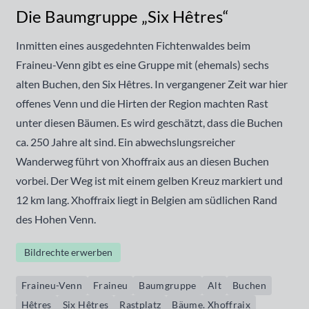
Die Baumgruppe „Six Hêtres“
Inmitten eines ausgedehnten Fichtenwaldes beim
Fraineu-Venn gibt es eine Gruppe mit (ehemals) sechs
alten Buchen, den
Six Hêtres
. In vergangener Zeit war hier
offenes Venn und die Hirten der Region machten Rast
unter diesen Bäumen. Es wird geschätzt, dass die Buchen
ca. 250 Jahre alt sind. Ein abwechslungsreicher
Wanderweg führt von Xhoffraix aus an diesen Buchen
vorbei. Der Weg ist mit einem gelben Kreuz markiert und
12 km lang. Xhoffraix liegt in Belgien am südlichen Rand
des Hohen Venn.
Bildrechte erwerben
Fraineu-Venn
Fraineu
Baumgruppe
Alt
Buchen
Hêtres
Six Hêtres
Rastplatz
Bäume. Xhoffraix