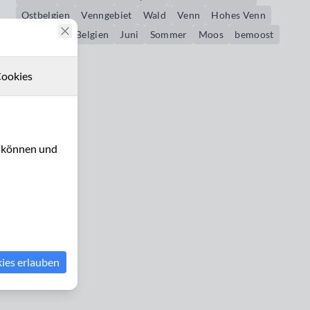
Ostbelgien
Venngebiet
Wald
Venn
Hohes Venn
Xhoffraix
Belgien
Juni
Sommer
Moos
bemoost
ookies
u können und
kies erlauben