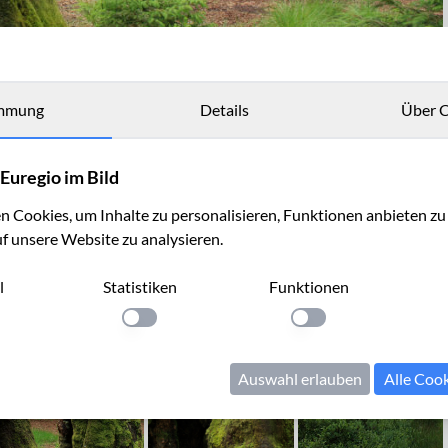
mmung
Details
Über C
Euregio im Bild
 Cookies, um Inhalte zu personalisieren, Funktionen anbieten z
uf unsere Website zu analysieren.
l
Statistiken
Funktionen
llung anwenden
Einstellung anwenden
Einstellung anwenden
Auswahl erlauben
Alle Coo