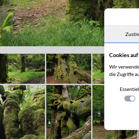
Zusti
Die Baumgruppe „Six Hêtres“
Cookies auf 
Wir verwenden
die Zugriffe a
Essentiel
Einste