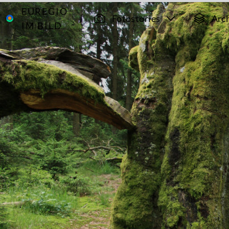
EUREGIO
Archiv
8139
Fotostories
Arc
IM BILD