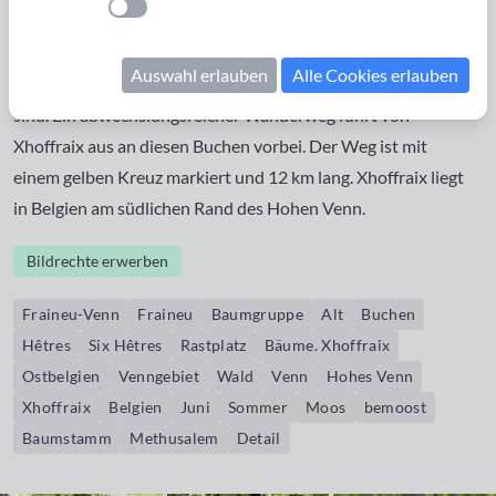
Einstellung anwenden
Buchen, den Six Hêtres. In vergangener Zeit war hier offenes
Venn und die Hirten der Region machten Rast unter diesen
Auswahl erlauben
Alle Cookies erlauben
Bäumen. Es wird geschätzt, dass die Buchen ca. 250 Jahre alt
sind. Ein abwechslungsreicher Wanderweg führt von
Xhoffraix aus an diesen Buchen vorbei. Der Weg ist mit
einem gelben Kreuz markiert und 12 km lang. Xhoffraix liegt
in Belgien am südlichen Rand des Hohen Venn.
Bildrechte erwerben
Fraineu-Venn
Fraineu
Baumgruppe
Alt
Buchen
Hêtres
Six Hêtres
Rastplatz
Bäume. Xhoffraix
Ostbelgien
Venngebiet
Wald
Venn
Hohes Venn
Xhoffraix
Belgien
Juni
Sommer
Moos
bemoost
Baumstamm
Methusalem
Detail