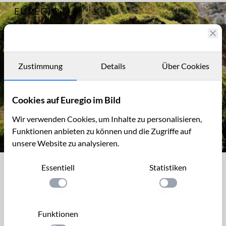
EUREGIO
Archiv
8130
IM BILD
Fotostories
Archiv
Zustimmung
Details
Über Cookies
Kontakt
Cookies auf Euregio im Bild
Wir verwenden Cookies, um Inhalte zu personalisieren,
Funktionen anbieten zu können und die Zugriffe auf
unsere Website zu analysieren.
Bemooste, alte Buche: „Six Hêtres“, Detail
Essentiell
Statistiken
Bemooste, alte Buche: „Six Hêtres“,
Detail
Einstellung anwenden
Einstellung anwen
Inmitten eines ausgedehnten Fichtenwaldes beim Fagne de
Funktionen
Lonlou gibt es eine Gruppe mit (ehemals) sechs alten