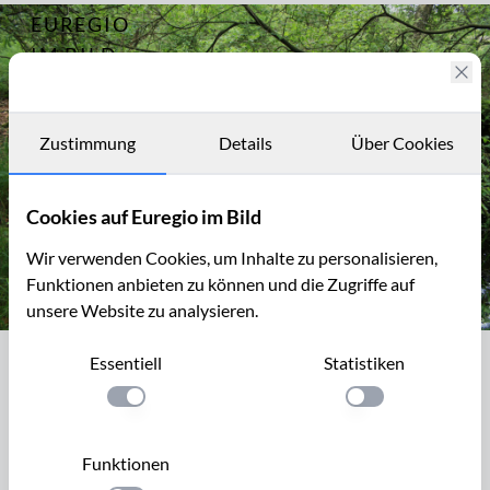
EUREGIO
Archiv
8125
IM BILD
Fotostories
Archiv
Zustimmung
Details
Über Cookies
Kontakt
Cookies auf Euregio im Bild
Wir verwenden Cookies, um Inhalte zu personalisieren,
Funktionen anbieten zu können und die Zugriffe auf
unsere Website zu analysieren.
Spuren einer Ansiedlung der ganz besonderen Art
Essentiell
Statistiken
Spuren einer Ansiedlung der ganz
besonderen Art
Einstellung anwenden
Einstellung anwen
Léon Rinquet
(1891-1974), Doktor der Physik und
Funktionen
Mathematik, erbaute hier, am Rand des Fraineu-Venns