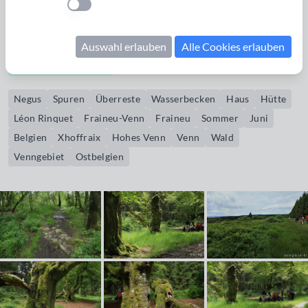
Einstellung anwenden
insgesamt 3x ein Haus, bzw. eine Hütte. Der Wanderweg mit
der Markierung gelbes Kreuz führt an der Stelle vorbei.
Auswahl erlauben
Alle Cookies erlauben
Bildrechte erwerben
Negus
Spuren
Überreste
Wasserbecken
Haus
Hütte
Léon Rinquet
Fraineu-Venn
Fraineu
Sommer
Juni
Belgien
Xhoffraix
Hohes Venn
Venn
Wald
Venngebiet
Ostbelgien