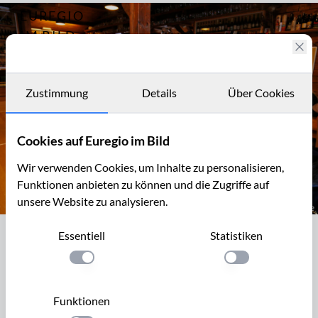
EUREGIO
Archiv
12258
IM BILD
Fotostories
Archiv
Zustimmung
Details
Über Cookies
Kontakt
Cookies auf Euregio im Bild
Wir verwenden Cookies, um Inhalte zu personalisieren,
Funktionen anbieten zu können und die Zugriffe auf
unsere Website zu analysieren.
Im Biermuseum von Rodt bei St. Vith
Essentiell
Statistiken
Im Biermuseum von Rodt bei St. Vith
Einstellung anwenden
Einstellung anwen
Das Biermuseum von Rodt bei St. Vith ist Teil des
Freizeitzentrums am Tomberg. Das Museum umfasst
Funktionen
annähernd 4000 Flaschen verschiedener Biersorten aus 140