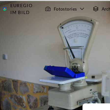
EUREGIO
Archiv
4942
Fotostories
Arc
IM BILD