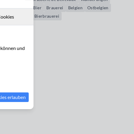
Ardennen
Bier
Brauerei
Belgien
Ostbelgien
Ostkanton
Bierbrauerei
ookies
u können und
kies erlauben