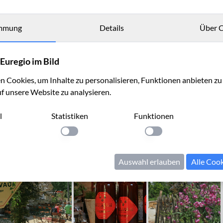
mmung
Details
Über C
Euregio im Bild
 Cookies, um Inhalte zu personalisieren, Funktionen anbieten z
uf unsere Website zu analysieren.
l
Statistiken
Funktionen
llung anwenden
Einstellung anwenden
Einstellung anwenden
Auswahl erlauben
Alle Coo