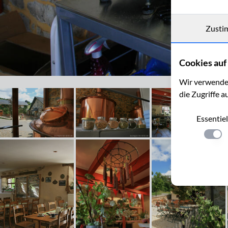
Zusti
Cookies auf 
In der Brauerei "Brasserie de Bellevaux" bei Malmedy, B
Wir verwenden
die Zugriffe a
Essentiel
Einste