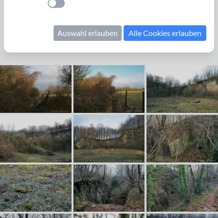
Bildrechte erwerben
Einstellung anwenden
Winter
Aachen-Schmithof
Schmithof
Eifelrand
Auswahl erlauben
Alle Cookies erlauben
Nordeifel
Steinbruch
Kalksteinbruch
Wildnis