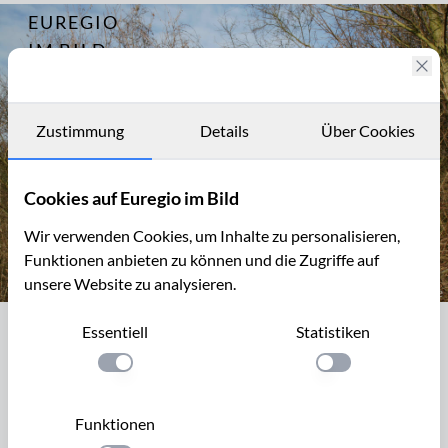
EUREGIO
Archiv
2217
IM BILD
Fotostories
Archiv
Zustimmung
Details
Über Cookies
Kontakt
Cookies auf Euregio im Bild
Wir verwenden Cookies, um Inhalte zu personalisieren,
Funktionen anbieten zu können und die Zugriffe auf
unsere Website zu analysieren.
Kleine Wildnis, Aachen-Schmithof
Essentiell
Statistiken
Kleine Wildnis, Aachen-Schmithof
Einstellung anwenden
Einstellung anwen
Kleine Wildnis beim Steinbruch bei Aachen-Schmithof, am
nördlichen Eifelrand.
Funktionen