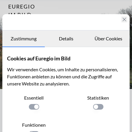
EUREGIO
Archiv
2224
IM BILD
Fotostories
Archiv
Zustimmung
Details
Über Cookies
Kontakt
Cookies auf Euregio im Bild
Wir verwenden Cookies, um Inhalte zu personalisieren,
Funktionen anbieten zu können und die Zugriffe auf
unsere Website zu analysieren.
Steinbruch, NSG, Schmithof (Aachen-Schmithof)
Essentiell
Statistiken
Steinbruch, NSG, Schmithof (Aachen-
Schmithof)
Einstellung anwenden
Einstellung anwen
Am nördlichen Eifelrand liegt die Gemeinde Schmithof (
Funktionen
Aachen-Schmithof ). In direkter, nördlicher Nachbarschaft