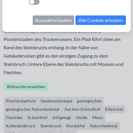
Einstellung anwenden
zu Schmitthof liegt Hügel, in dessen Mitte sich ein
stillgelegter Kalksteinbruch ( Naturschutzgebiet,
Auswahl erlauben
Alle Cookies erlauben
geologisches Naturdenkmal, 4,7 ha ) befindet. Es gibt hier
Gesteinsbiotope, Wälder, Heide und artenreiche
Pionierstadien des Trockenrasens. Ein Pfad führt oben am
Rand des Steinbruchs entlang. In der Nähe von
Gebäuderuinen gibt es den einzigen Zugang zu dem
Steinbruch. Untere Ebene des Steinbruchs mit Moosen und
Flechten.
Bildrechte erwerben
Pionierstadium
Gesteinsbiotope
geologisches
geologisches Naturdenkmal
Aachen-Schmithof
Eifelrand
Flechten
Schmithof
stillgelegt
Heide
Moos
Kalksteinbruch
Steinbruch
Nordeifel
Naturdenkmal