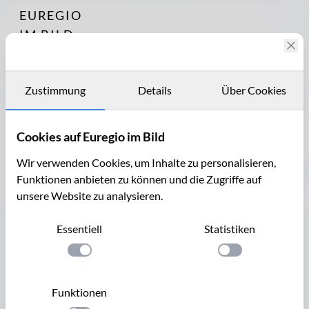
EUREGIO
Archiv
7708
IM BILD
Bärlauch
als
Fotostories
Wildkraut
Archiv
Zustimmung
Bärlauch
Details
Über Cookies
im Garten
Kontakt
Rezepte
Cookies auf Euregio im Bild
mit
Bärlauch
Wir verwenden Cookies, um Inhalte zu personalisieren,
Funktionen anbieten zu können und die Zugriffe auf
unsere Website zu analysieren.
Ober- und Unterseite eines Bärlauchblattes
Essentiell
Statistiken
Ober- und Unterseite eines
Bärlauchblattes
Einstellung anwenden
Einstellung anwen
Der Bärlauch (Allium ursinum, Syn.: Allium latifolium, A.
Funktionen
nemorale, Ophioscorodon ursinum) ist mit Schnittlauch,