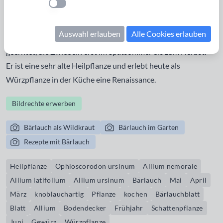
Einstellung anwenden
Zwiebel und Knoblauch verwandt und wächst wild vor allem
in schattigen Auwäldern in fast ganz Europa und Nordasien.
Auswahl erlauben
Alle Cookies erlauben
Die Blätter werden ab März bis Juni (vor dem Vergilben)
geerntet, die Zwiebeln erst im Spätsommer bis zum Herbst.
Er ist eine sehr alte Heilpflanze und erlebt heute als
Würzpflanze in der Küche eine Renaissance.
Bildrechte erwerben
Bärlauch als Wildkraut
Bärlauch im Garten
Rezepte mit Bärlauch
Heilpflanze
Ophioscorodon ursinum
Allium nemorale
Allium latifolium
Allium ursinum
Bärlauch
Mai
April
März
knoblauchartig
Pflanze
kochen
Bärlauchblatt
Blatt
Allium
Bodendecker
Frühjahr
Schattenpflanze
Juni
Gewürz
Würzpflanze