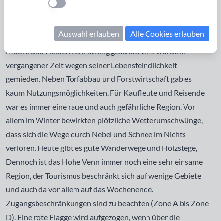
Einstellung anwenden
zwischen Ardennen und Eifel, Teil des deutsch-belgischen
Naturparks Hohes Venn - Eifel. Es ist ein für Europa
Auswahl erlauben
Alle Cookies erlauben
einzigartiges Hochmoorgebiet und seit 1992 sind dort
Moore und Heiden sehr streng geschützt. Es wurde in
vergangener Zeit wegen seiner Lebensfeindlichkeit
gemieden. Neben Torfabbau und Forstwirtschaft gab es
kaum Nutzungsmöglichkeiten. Für Kaufleute und Reisende
war es immer eine raue und auch gefährliche Region. Vor
allem im Winter bewirkten plötzliche Wetterumschwünge,
dass sich die Wege durch Nebel und Schnee im Nichts
verloren. Heute gibt es gute Wanderwege und Holzstege,
Dennoch ist das Hohe Venn immer noch eine sehr einsame
Region, der Tourismus beschränkt sich auf wenige Gebiete
und auch da vor allem auf das Wochenende.
Zugangsbeschränkungen sind zu beachten (Zone A bis Zone
D). Eine rote Flagge wird aufgezogen, wenn über die