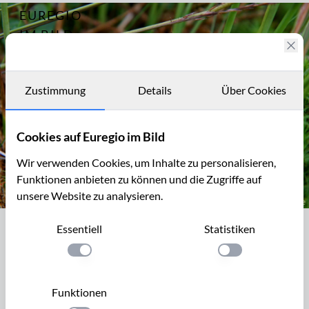
EUREGIO
Archiv
2467
IM BILD
Das südliche
Brackvenn -
Fotostories
zu jeder
Jahreszeit
Archiv
Zustimmung
Details
Über Cookies
ein Erlebnis
Kontakt
Beeren &
Co - mal
Cookies auf Euregio im Bild
lecker,
mal
Wir verwenden Cookies, um Inhalte zu personalisieren,
giftig!
Funktionen anbieten zu können und die Zugriffe auf
Rote Früchte,
unsere Website zu analysieren.
Pflanzengröße
Preiselbeeren im Brackvenn, Hohes Venn
bis ca. 1 m
Essentiell
Statistiken
Preiselbeeren im Brackvenn, Hohes
Venn
Einstellung anwenden
Einstellung anwen
Das Hohe Venn ist eine Hochfläche (694m über NN) von
Funktionen
ungefähr 4500 ha zwischen Belgien und Deutschland, bzw.