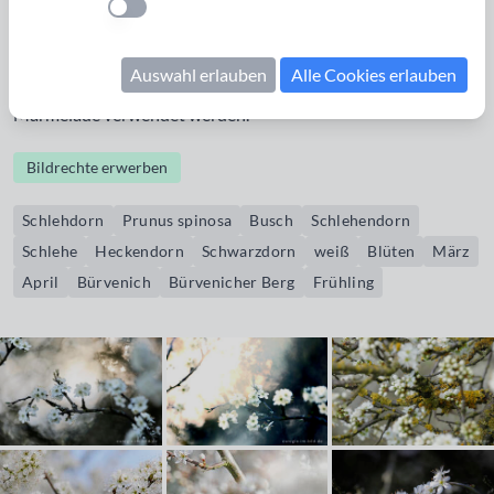
Einstellung anwenden
Waldrändern, entlang Wegen und an felsigen Hängen. Seine
weißen Blüten erscheinen im März / April vor den Blättern.
Auswahl erlauben
Alle Cookies erlauben
Die schwarz-blauen bereiften Früchte können für Likör oder
Marmelade verwendet werden.
Bildrechte erwerben
Schlehdorn
Prunus spinosa
Busch
Schlehendorn
Schlehe
Heckendorn
Schwarzdorn
weiß
Blüten
März
April
Bürvenich
Bürvenicher Berg
Frühling