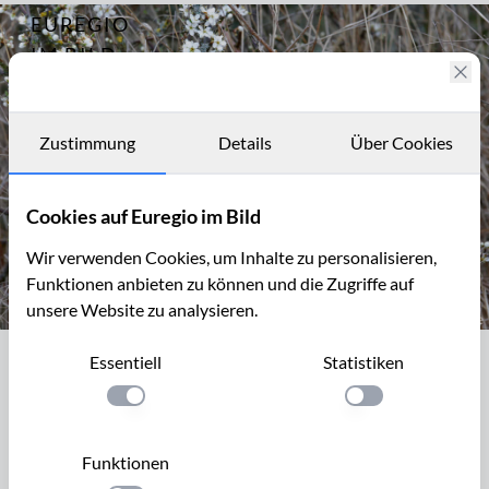
EUREGIO
Archiv
11979
IM BILD
Fotostories
Archiv
Zustimmung
Details
Über Cookies
Kontakt
Cookies auf Euregio im Bild
Wir verwenden Cookies, um Inhalte zu personalisieren,
Funktionen anbieten zu können und die Zugriffe auf
unsere Website zu analysieren.
Schlehenblüte auf dem Bürvenicher Berg
Essentiell
Statistiken
Schlehenblüte auf dem Bürvenicher
Berg
Einstellung anwenden
Einstellung anwen
Der Schlehdorn, Prunus spinosa (Schlehendorn, Schlehe,
Funktionen
Heckendorn, Schwarzdorn) wächst gerne an sonnigen