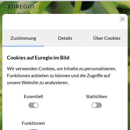
EUREGIO
Archiv
14173
IM BILD
Fotostories
Archiv
Zustimmung
Details
Über Cookies
Kontakt
Cookies auf Euregio im Bild
Wir verwenden Cookies, um Inhalte zu personalisieren,
Funktionen anbieten zu können und die Zugriffe auf
unsere Website zu analysieren.
Essentiell
Statistiken
Einstellung anwenden
Einstellung anwen
Funktionen