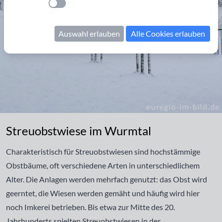
Einstellung anwenden
Auswahl erlauben
Alle Cookies erlauben
Streuobstwiese im Wurmtal
Streuobstwiese im Wurmtal
Charakteristisch für Streuobstwiesen sind hochstämmige
Obstbäume, oft verschiedene Arten in unterschiedlichem
Alter. Die Anlagen werden mehrfach genutzt: das Obst wird
geerntet, die Wiesen werden gemäht und häufig wird hier
noch Imkerei betrieben. Bis etwa zur Mitte des 20.
Jahrhunderts spielten Streuobstwiesen in der