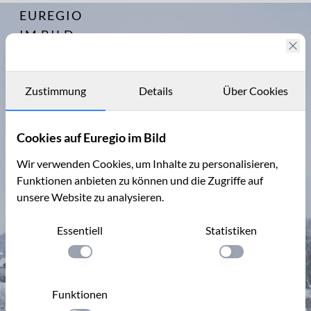
EUREGIO
Archiv
4161
IM BILD
Fotostories
Archiv
Zustimmung
Details
Über Cookies
Kontakt
Cookies auf Euregio im Bild
Wir verwenden Cookies, um Inhalte zu personalisieren,
Funktionen anbieten zu können und die Zugriffe auf
unsere Website zu analysieren.
Essentiell
Statistiken
Einstellung anwenden
Einstellung anwen
Funktionen