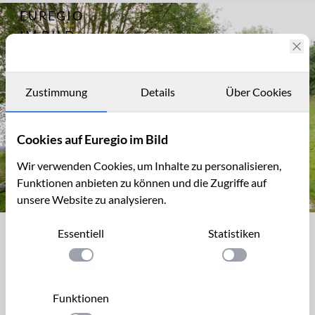
EUREGIO
Archiv
6965
IM BILD
Fotostories
Archiv
Zustimmung
Details
Über Cookies
Kontakt
Cookies auf Euregio im Bild
Wir verwenden Cookies, um Inhalte zu personalisieren,
Funktionen anbieten zu können und die Zugriffe auf
unsere Website zu analysieren.
Weg am Niederzierersee, Sophienhöhe
Essentiell
Statistiken
Weg am Niederzierersee, Sophienhöhe
Einstellung anwenden
Einstellung anwen
Der Tagebau Hambach liegt im rheinischen
Braunkohlerevier, zwischen Jülich und Elsdorf. Das Loch ist
Funktionen
zurzeit ungefähr 350m tief. Ein Teil des Abraums wurde und