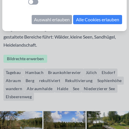
Einstellung anwenden
wird zu einem künstlichen Berg von ca 200m Höhe
aufgehäuft, der fortlaufend rekultiviert wird – der
Auswahl erlauben
Alle Cookies erlauben
Sophienhöhe. In dem weiträumigen Gelände gibt es ein gut
ausgeschildertes Wegenetz, das durch unterschiedlich
gestaltete Bereiche führt: Wälder, kleine Seen, Sandhügel,
Heidelandschaft.
Bildrechte erwerben
Tagebau
Hambach
Braunkohlerevier
Jülich
Elsdorf
Abraum
Berg
rekultiviert
Rekultivierung
Sophienhöhe
wandern
Abraumhalde
Halde
See
Niederzierer See
Elsbeerenweg