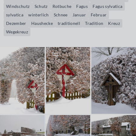
Windschutz
Schutz
Rotbuche
Fagus
Fagus sylvatica
sylvatica
winterlich
Schnee
Januar
Februar
Dezember
Haushecke
traditionell
Tradition
Kreuz
Wegekreuz