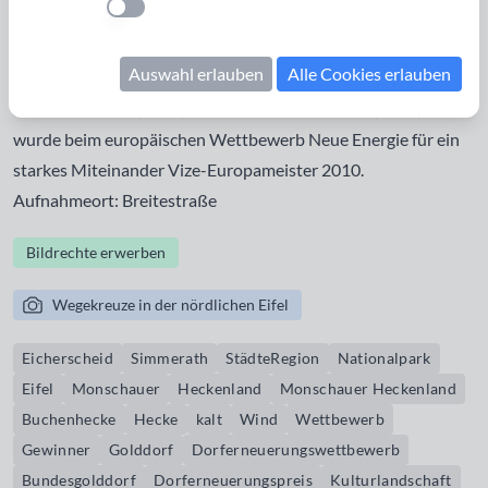
Einstellung anwenden
Buchenhecken im Dorf und in der Umgebung schützen im
rauen Klima der Eifel vor den kalten Winden. Eicherscheid
Auswahl erlauben
Alle Cookies erlauben
hat mehrere Wettbewerbe gewonnen: Unser Dorf soll
schöner werden (2006), Unser Dorf hat Zukunft (2007) und
wurde beim europäischen Wettbewerb Neue Energie für ein
starkes Miteinander Vize-Europameister 2010.
Aufnahmeort: Breitestraße
Bildrechte erwerben
Wegekreuze in der nördlichen Eifel
Eicherscheid
Simmerath
StädteRegion
Nationalpark
Eifel
Monschauer
Heckenland
Monschauer Heckenland
Buchenhecke
Hecke
kalt
Wind
Wettbewerb
Gewinner
Golddorf
Dorferneuerungswettbewerb
Bundesgolddorf
Dorferneuerungspreis
Kulturlandschaft