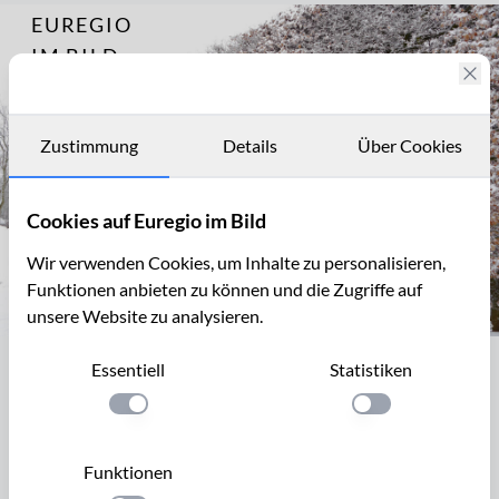
EUREGIO
Archiv
8844
IM BILD
Wegekreuze
in der
Fotostories
nördlichen
Eifel
Archiv
Zustimmung
Details
Über Cookies
Kontakt
Cookies auf Euregio im Bild
Wir verwenden Cookies, um Inhalte zu personalisieren,
Funktionen anbieten zu können und die Zugriffe auf
unsere Website zu analysieren.
Winter in Eicherscheid
Essentiell
Statistiken
Winter in Eicherscheid
Einstellung anwenden
Einstellung anwen
Der Ort Eicherscheid (Gemeinde Simmerath, Städteregion
Aachen) liegt am Nordrand des Nationalparks Eifel und ist
Funktionen
Teil des Monschauer Heckenlandes. Die liebevoll gepflegten