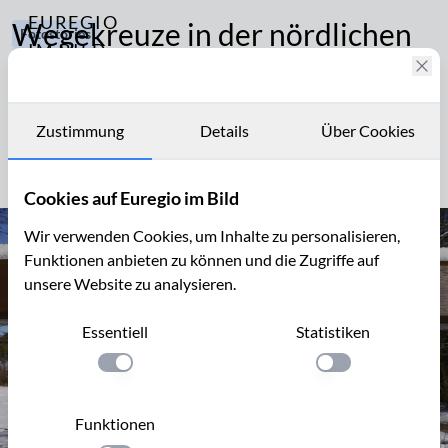
EUREGIO
Wegekreuze in der nördlichen
Fotostories
IM BILD
Eifel
120
Fotostories
Brauchtum
und
Erbaut von Menschen, zeugen sie von Schicksalen und
Archiv
Geschichte
Zustimmung
Details
Über Cookies
Dankbarkeit.. Zuweilen sind sie auch gedacht als eine
Kontakt
Mahnung an nachfolgende Generationen.
Cookies auf Euregio im Bild
Wir verwenden Cookies, um Inhalte zu personalisieren,
Funktionen anbieten zu können und die Zugriffe auf
unsere Website zu analysieren.
Essentiell
Statistiken
Einstellung anwenden
Einstellung anwen
Funktionen