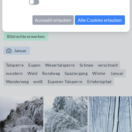
Einstellung anwenden
den Wanderwegen befindet sich am Start beim Parkplatz.
Vom Hauptweg die 2. Abzweigung nach links nehmen und
Auswahl erlauben
Alle Cookies erlauben
der Beschildeung folgen.
Bildrechte erwerben
Januar
Talsperre
Eupen
Wesertalsperre
Schnee
verschneit
wandern
Wald
Rundweg
Spaziergang
Winter
Januar
Wanderweg
weiß
Eupener Talsperre
Erlebnispfad