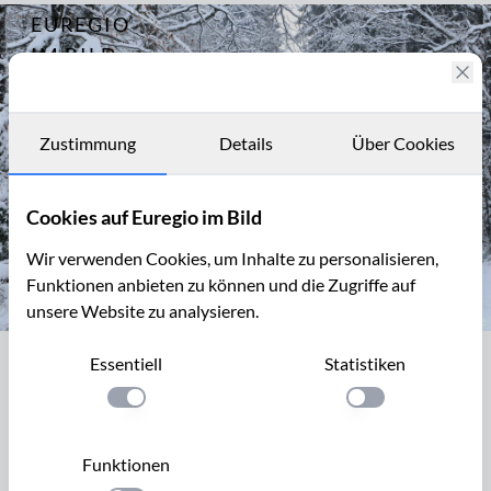
EUREGIO
Archiv
10906
IM BILD
Januar
Fotostories
Archiv
Zustimmung
Details
Über Cookies
Kontakt
Cookies auf Euregio im Bild
Wir verwenden Cookies, um Inhalte zu personalisieren,
Funktionen anbieten zu können und die Zugriffe auf
unsere Website zu analysieren.
Winterspaziergang bei der Eupener Talsperre
Essentiell
Statistiken
Winterspaziergang bei der Eupener
Talsperre
Einstellung anwenden
Einstellung anwen
Walderlebnispfad, 2,5 km, Rundweg Start: am hinteren Ende
Funktionen
des großen Parkplatzes der Eupener Talsperre. Eine Tafel mit