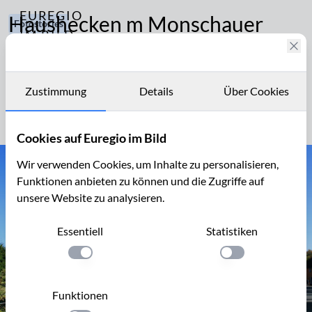
EUREGIO
Haushecken m Monschauer
Fotostories
IM BILD
Heckenland
205
Fotostories
Brauchtum
und
Die Flur- und Haushecken haben den Ortschaften rund
Archiv
Geschichte
Zustimmung
Details
Über Cookies
um Monschau zu einem touristischen Markenzeichen
Pflanzen
Kontakt
verholfen
und
Cookies auf Euregio im Bild
Tiere
Wandern
Wir verwenden Cookies, um Inhalte zu personalisieren,
und
Funktionen anbieten zu können und die Zugriffe auf
Ausflugsziele
unsere Website zu analysieren.
Essentiell
Statistiken
Einstellung anwenden
Einstellung anwen
Funktionen