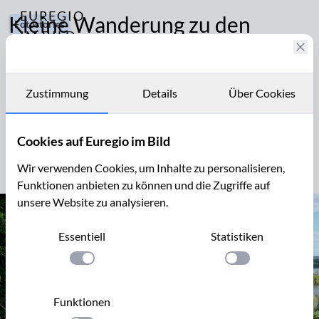
EUREGIO
Kleine Wanderung zu den
Fotostories
IM BILD
Mergelhöhlen am Rand des
293
Fotostories
Brauchtum
Plateaus von Caestert
und
Archiv
Geschichte
Zustimmung
Details
Über Cookies
Das Plateau von Caestert liegt südlich von Maastricht.
Wandern
Kontakt
Viele Pfade durchziehen das Naturschutzgebiet und
und
Cookies auf Euregio im Bild
Ausflugsziele
führen zu historischen Mergelhöhlen, entlang an
Steilhängen und vorbei an schönen Aussichtspunkten
Wir verwenden Cookies, um Inhalte zu personalisieren,
Funktionen anbieten zu können und die Zugriffe auf
unsere Website zu analysieren.
Essentiell
Statistiken
Einstellung anwenden
Einstellung anwen
Funktionen