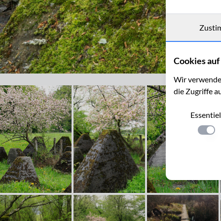
Zusti
Cookies auf 
Der Westwall bei Simmerath
Wir verwenden
die Zugriffe a
Essentiel
Einste