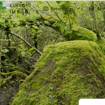
EUREGIO
Archiv
12510
Fotostories
Arc
IM BILD