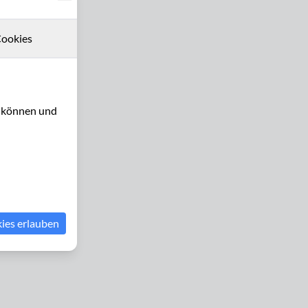
ookies
u können und
kies erlauben