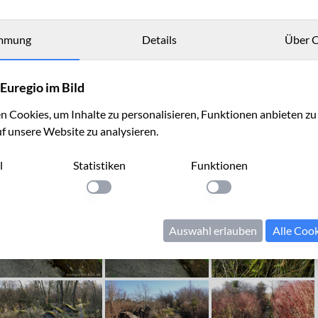
mmung
Details
Über C
Euregio im Bild
 Cookies, um Inhalte zu personalisieren, Funktionen anbieten z
uf unsere Website zu analysieren.
l
Statistiken
Funktionen
llung anwenden
Einstellung anwenden
Einstellung anwenden
Auswahl erlauben
Alle Coo