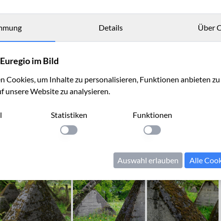
mmung
Details
Über C
Euregio im Bild
 Cookies, um Inhalte zu personalisieren, Funktionen anbieten z
uf unsere Website zu analysieren.
l
Statistiken
Funktionen
llung anwenden
Einstellung anwenden
Einstellung anwenden
Auswahl erlauben
Alle Coo