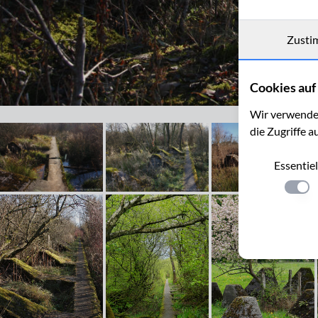
Zusti
Cookies auf 
Wanderweg 54 auf der Höckerlinie bei Simmerath
Wir verwenden
die Zugriffe a
Essentiel
Einste