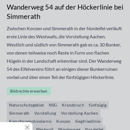
Wanderweg 54 auf der Höckerlinie bei
Simmerath
Zwischen Konzen und Simmerath in der Nordeifel verläuft
erste Linie des Westwalls, die Vorstellung Aachen.
Westlich und südlich von Simmerath gab es ca. 30 Bunker,
von denen teilweise noch Reste in Form von flachen
Hügeln in der Landschaft erkennbar sind. Der Wanderweg
54 des Eifelvereins führt an einigen dieser Bunkerruinen
vorbei und über einen Teil der fünfzügigen Höckerlinie.
Bildrechte erwerben
Naturschutzgebiet
NSG
Kranzbruch
fünfzügig
Simmerath
Vorstellung
Vorstellung Aachen
Kampfwagenhindernis
Konzen
Siegfriedlinie
Höckerlinie
Westwall
Wanderweg
Nordeifel