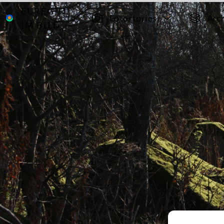
EUREGIO
Archiv
8625
Fotostories
Arc
IM BILD