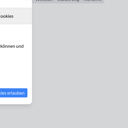
ookies
u können und
kies erlauben