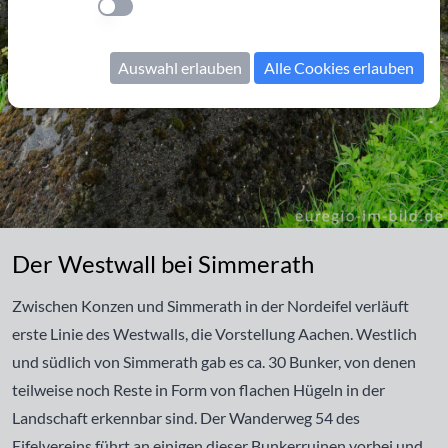
Einstellung anwenden
Auswahl erlauben
Alle Cookies erlauben
Der Westwall bei Simmerath
Der Westwall bei Simmerath
Zwischen Konzen und Simmerath in der Nordeifel verläuft
erste Linie des Westwalls, die Vorstellung Aachen. Westlich
und südlich von Simmerath gab es ca. 30 Bunker, von denen
teilweise noch Reste in Form von flachen Hügeln in der
Landschaft erkennbar sind. Der Wanderweg 54 des
Eifelvereins führt an einigen dieser Bunkerruinen vorbei und