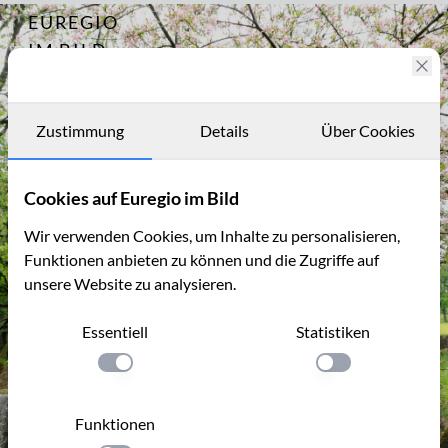
EUREGIO
Archiv
12516
IM BILD
Fotostories
Archiv
Zustimmung
Details
Über Cookies
Kontakt
Cookies auf Euregio im Bild
Wir verwenden Cookies, um Inhalte zu personalisieren,
Funktionen anbieten zu können und die Zugriffe auf
unsere Website zu analysieren.
Essentiell
Statistiken
Einstellung anwenden
Einstellung anwen
Funktionen