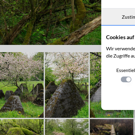
Zusti
Cookies auf 
Westwallwanderweg bei Simmerath im NSG Kranzbach und Kran
Wir verwenden
die Zugriffe a
Essentiel
Einste