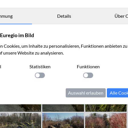
mmung
Details
Über C
Euregio im Bild
zbruchvenn
 Cookies, um Inhalte zu personalisieren, Funktionen anbieten z
uf unsere Website zu analysieren.
l
Statistiken
Funktionen
llung anwenden
Einstellung anwenden
Einstellung anwenden
Auswahl erlauben
Alle Coo