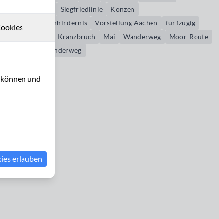
Höckerlinie
Siegfriedlinie
Konzen
Kampfwagenhindernis
Vorstellung Aachen
fünfzügig
ookies
Simmerath
Kranzbruch
Mai
Wanderweg
Moor-Route
Westwallwanderweg
u können und
kies erlauben