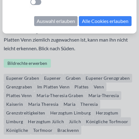
Einstellung anwenden
dieser 3,8 km lange, schnurgerade Graben mitten im Venn
gezogen um Grenzstreitigkeiten zwischen dem Herzogtum
Auswahl erlauben
Alle Cookies erlauben
Limburg und dem Herzogtum Jülich beizulegen. Er trennt
heute das Königliche Torfmoor vom Brackvenn. Da er im
Platten Venn ziemlich zugewachsen ist, kann man ihn nicht
leicht erkennen. Blick nach Süden.
Bildrechte erwerben
Eupener Graben
Eupener
Graben
Eupener Grenzgraben
Grenzgraben
Im Platten Venn
Plattes
Venn
Plattes Venn
Maria-Theresia Graben
Maria-Theresia
Kaiserin
Maria Theresia
Maria
Theresia
Grenzstreitigkeiten
Herzogtum Limburg
Herzogtum
Limburg
Herzogtum Jülich
Jülich
Königliche Torfmoor
Königliche
Torfmoor
Brackvenn