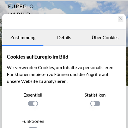
EUREGIO
Archiv
2704
IM BILD
Fotostories
Archiv
Zustimmung
Details
Über Cookies
Kontakt
Cookies auf Euregio im Bild
Wir verwenden Cookies, um Inhalte zu personalisieren,
Funktionen anbieten zu können und die Zugriffe auf
unsere Website zu analysieren.
Eupener Grenzgraben im Platten Venn
Essentiell
Statistiken
Eupener Grenzgraben im Platten Venn
Einstellung anwenden
Einstellung anwen
Der Eupener Graben im Platten Venn wird volkstümlich
auch als Maria-Theresia Graben bezeichnet. Auf
Funktionen
Veranlassung der österreichischen Kaiserin wurde 1774