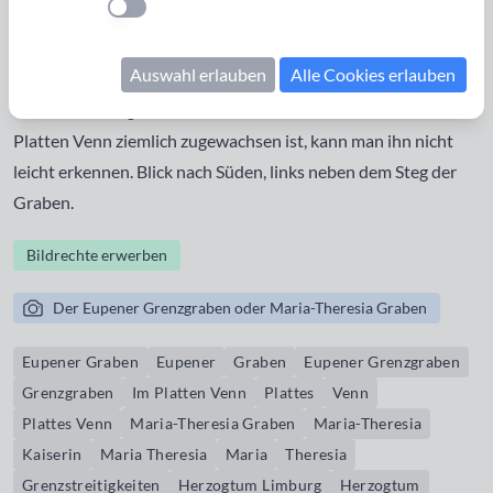
Einstellung anwenden
dieser 3,8 km lange, schnurgerade Graben mitten im Venn
gezogen um Grenzstreitigkeiten zwischen dem Herzogtum
Auswahl erlauben
Alle Cookies erlauben
Limburg und dem Herzogtum Jülich beizulegen. Er trennt
heute das Königliche Torfmoor vom Brackvenn. Da er im
Platten Venn ziemlich zugewachsen ist, kann man ihn nicht
leicht erkennen. Blick nach Süden, links neben dem Steg der
Graben.
Bildrechte erwerben
Der Eupener Grenzgraben oder Maria-Theresia Graben
Eupener Graben
Eupener
Graben
Eupener Grenzgraben
Grenzgraben
Im Platten Venn
Plattes
Venn
Plattes Venn
Maria-Theresia Graben
Maria-Theresia
Kaiserin
Maria Theresia
Maria
Theresia
Grenzstreitigkeiten
Herzogtum Limburg
Herzogtum