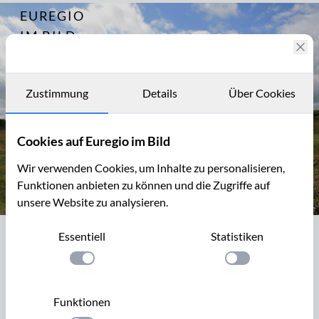
EUREGIO
Archiv
2709
IM BILD
Der Eupener
Grenzgraben
Fotostories
oder Maria-
Theresia
Archiv
Zustimmung
Details
Über Cookies
Graben
Kontakt
Cookies auf Euregio im Bild
Wir verwenden Cookies, um Inhalte zu personalisieren,
Funktionen anbieten zu können und die Zugriffe auf
unsere Website zu analysieren.
Eupener Grenzgraben im Platten Venn
Essentiell
Statistiken
Eupener Grenzgraben im Platten Venn
Einstellung anwenden
Einstellung anwen
Der Eupener Graben im Platten Venn wird volkstümlich
auch als Maria-Theresia Graben bezeichnet. Auf
Funktionen
Veranlassung der österreichischen Kaiserin wurde 1774