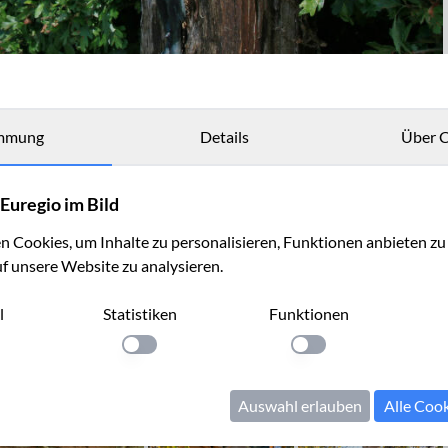
mmung
Details
Über C
Euregio im Bild
 Cookies, um Inhalte zu personalisieren, Funktionen anbieten z
uf unsere Website zu analysieren.
l
Statistiken
Funktionen
llung anwenden
Einstellung anwenden
Einstellung anwenden
Auswahl erlauben
Alle Coo