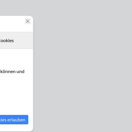
ookies
u können und
kies erlauben