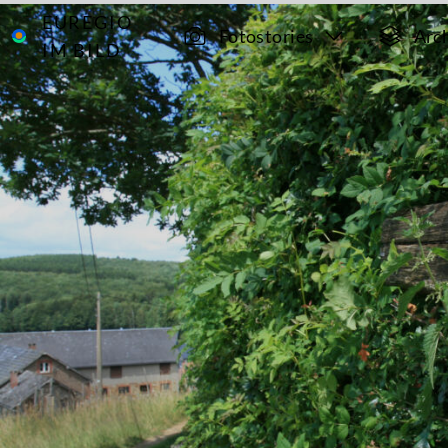
EUREGIO
Archiv
6586
Fotostories
Arc
IM BILD
Kreuze in
Ostbelgien