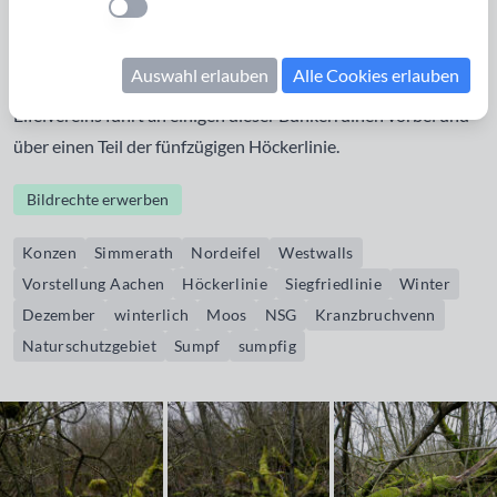
Einstellung anwenden
und südlich von Simmerath gab es ca. 30 Bunker, von denen
teilweise noch Reste in Form von flachen Hügeln in der
Auswahl erlauben
Alle Cookies erlauben
Landschaft erkennbar sind. Der Wanderweg 54 des
Eifelvereins führt an einigen dieser Bunkerruinen vorbei und
über einen Teil der fünfzügigen Höckerlinie.
Bildrechte erwerben
Konzen
Simmerath
Nordeifel
Westwalls
Vorstellung Aachen
Höckerlinie
Siegfriedlinie
Winter
Dezember
winterlich
Moos
NSG
Kranzbruchvenn
Naturschutzgebiet
Sumpf
sumpfig