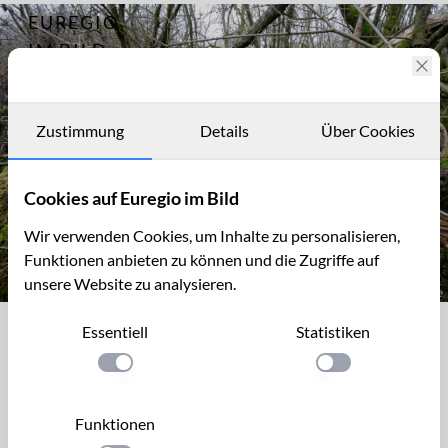
EUREGIO
Archiv
11778
IM BILD
Fotostories
Archiv
Zustimmung
Details
Über Cookies
Kontakt
Cookies auf Euregio im Bild
Wir verwenden Cookies, um Inhalte zu personalisieren,
Funktionen anbieten zu können und die Zugriffe auf
unsere Website zu analysieren.
Im Kranzbruchvenn zwischen Simmerath und Konzen
Essentiell
Statistiken
Im Kranzbruchvenn zwischen
Simmerath und Konzen
Einstellung anwenden
Einstellung anwen
Zwischen Konzen und Simmerath in der Nordeifel verläuft
Funktionen
erste Linie des Westwalls, die Vorstellung Aachen. Westlich