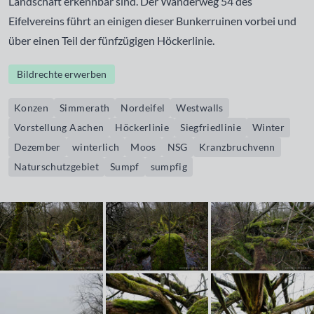
Landschaft erkennbar sind. Der Wanderweg 54 des
Eifelvereins führt an einigen dieser Bunkerruinen vorbei und
über einen Teil der fünfzügigen Höckerlinie.
Bildrechte erwerben
Konzen
Simmerath
Nordeifel
Westwalls
Vorstellung Aachen
Höckerlinie
Siegfriedlinie
Winter
Dezember
winterlich
Moos
NSG
Kranzbruchvenn
Naturschutzgebiet
Sumpf
sumpfig