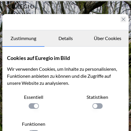
EUREGIO
Archiv
11779
IM BILD
Fotostories
Archiv
Zustimmung
Details
Über Cookies
Kontakt
Cookies auf Euregio im Bild
Wir verwenden Cookies, um Inhalte zu personalisieren,
Funktionen anbieten zu können und die Zugriffe auf
unsere Website zu analysieren.
Essentiell
Statistiken
Einstellung anwenden
Einstellung anwen
Funktionen