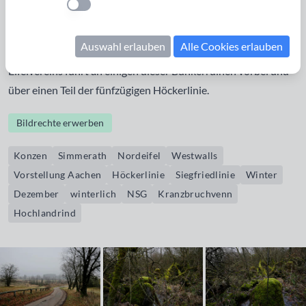
Einstellung anwenden
und südlich von Simmerath gab es ca. 30 Bunker, von denen
teilweise noch Reste in Form von flachen Hügeln in der
Auswahl erlauben
Alle Cookies erlauben
Landschaft erkennbar sind. Der Wanderweg 54 des
Eifelvereins führt an einigen dieser Bunkerruinen vorbei und
über einen Teil der fünfzügigen Höckerlinie.
Bildrechte erwerben
Konzen
Simmerath
Nordeifel
Westwalls
Vorstellung Aachen
Höckerlinie
Siegfriedlinie
Winter
Dezember
winterlich
NSG
Kranzbruchvenn
Hochlandrind