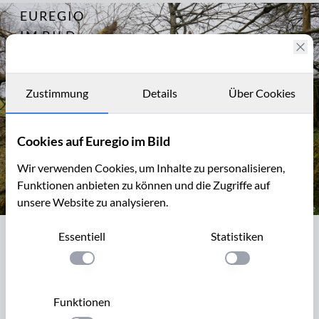
EUREGIO
Archiv
11773
IM BILD
Fotostories
Archiv
Zustimmung
Details
Über Cookies
Kontakt
Cookies auf Euregio im Bild
Wir verwenden Cookies, um Inhalte zu personalisieren,
Funktionen anbieten zu können und die Zugriffe auf
unsere Website zu analysieren.
Im Kranzbruchvenn zwischen Simmerath und Konzen
Essentiell
Statistiken
Im Kranzbruchvenn zwischen
Simmerath und Konzen
Einstellung anwenden
Einstellung anwen
Zwischen Konzen und Simmerath in der Nordeifel verläuft
Funktionen
erste Linie des Westwalls, die Vorstellung Aachen. Westlich