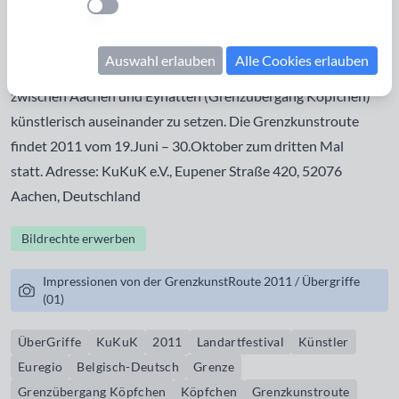
Einstellung anwenden
2011 zu einem internationalen Landartfestival Künstler aus
der Euregio ein, sich mit den historischen Besonderheiten
Auswahl erlauben
Alle Cookies erlauben
und den Landschaft an der Belgisch-Deutschen Grenze
zwischen Aachen und Eynatten (Grenzübergang Köpfchen)
künstlerisch auseinander zu setzen. Die
Grenzkunstroute
findet 2011 vom 19.Juni – 30.Oktober zum dritten Mal
statt. Adresse: KuKuK e.V., Eupener Straße 420, 52076
Aachen, Deutschland
Bildrechte erwerben
Impressionen von der GrenzkunstRoute 2011 / Übergriffe
(01)
ÜberGriffe
KuKuK
2011
Landartfestival
Künstler
Euregio
Belgisch-Deutsch
Grenze
Grenzübergang Köpfchen
Köpfchen
Grenzkunstroute