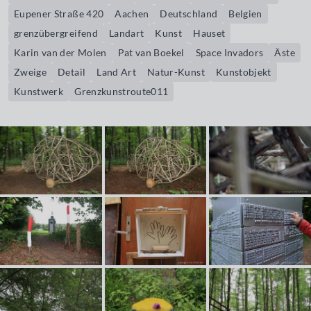
Eupener Straße 420
Aachen
Deutschland
Belgien
grenzübergreifend
Landart
Kunst
Hauset
Karin van der Molen
Pat van Boekel
Space Invadors
Äste
Zweige
Detail
Land Art
Natur-Kunst
Kunstobjekt
Kunstwerk
Grenzkunstroute011