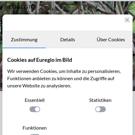
EUREGIO
Archiv
6853
IM BILD
Impressionen von
der
Fotostories
GrenzkunstRoute
2011 / Übergriffe
Archiv
Zustimmung
Details
Über Cookies
(01)
Kontakt
Cookies auf Euregio im Bild
Wir verwenden Cookies, um Inhalte zu personalisieren,
Funktionen anbieten zu können und die Zugriffe auf
unsere Website zu analysieren.
Karin van der Molen & Pat van Boekel: "Space Invadors", Grenz
Essentiell
Statistiken
Karin van der Molen & Pat van Boekel:
"Space Invadors", Grenzkunstroute011,
Einstellung anwenden
Einstellung anwen
Aachen-Köpfchen
Funktionen
Unter dem Titel
ÜberGriffe
lädt der Verein KuKuK VoG / e.V.