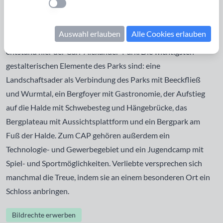
Einstellung anwenden
Steinkohlenbergwerk in Baesweiler und gehörte zum
Aachener Steinkohlenrevier. Die Kohleförderung wurde
Auswahl erlauben
Alle Cookies erlauben
1975 eingestellt und Rahmen der EuRegionale 2008
entstand hier der Carl-Alexander-Park. Die wichtigsten
gestalterischen Elemente des Parks sind: eine
Landschaftsader als Verbindung des Parks mit Beeckfließ
und Wurmtal, ein Bergfoyer mit Gastronomie, der Aufstieg
auf die Halde mit Schwebesteg und Hängebrücke, das
Bergplateau mit Aussichtsplattform und ein Bergpark am
Fuß der Halde. Zum CAP gehören außerdem ein
Technologie- und Gewerbegebiet und ein Jugendcamp mit
Spiel- und Sportmöglichkeiten. Verliebte versprechen sich
manchmal die Treue, indem sie an einem besonderen Ort ein
Schloss anbringen.
Bildrechte erwerben