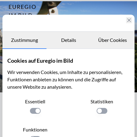
EUREGIO
Archiv
8197
IM BILD
CAP - der
Carl-
Fotostories
Alexander-
Park bei
Archiv
Zustimmung
Details
Über Cookies
Baesweiler
Kontakt
Cookies auf Euregio im Bild
Wir verwenden Cookies, um Inhalte zu personalisieren,
Funktionen anbieten zu können und die Zugriffe auf
unsere Website zu analysieren.
Treueschwüre in Form von Schlössern, Carl-Alexander-Park bei B
Essentiell
Statistiken
Treueschwüre in Form von Schlössern,
Carl-Alexander-Park bei Baesweiler
Einstellung anwenden
Einstellung anwen
Das Gelände des heutigen Carl-Alexander-Parks in
Funktionen
Baesweiler war Teil der Grube Carl-Alexander, einem