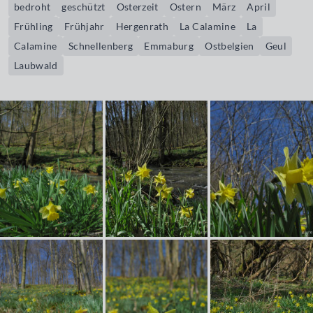
bedroht
geschützt
Osterzeit
Ostern
März
April
Frühling
Frühjahr
Hergenrath
La Calamine
La
Calamine
Schnellenberg
Emmaburg
Ostbelgien
Geul
Laubwald