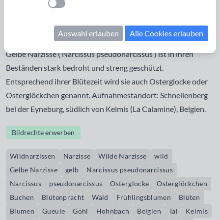
Einstellung anwenden
Entlang dem Hohnbach, an den nach Süden geneigten
Hängen und auf dem Höhenrücken des Schnellenbergs
Auswahl erlauben
Alle Cookies erlauben
wachsen die Narzissen im(!) Wald. Die Wildnarzisse oder
Gelbe Narzisse ( Narcissus pseudonarcissus ) ist in ihren
Beständen stark bedroht und streng geschützt.
Entsprechend ihrer Blütezeit wird sie auch Osterglocke oder
Osterglöckchen genannt. Aufnahmestandort: Schnellenberg
bei der Eyneburg, südlich von Kelmis (La Calamine), Belgien.
Bildrechte erwerben
Wildnarzissen
Narzisse
Wilde Narzisse
wild
Gelbe Narzisse
gelb
Narcissus pseudonarcissus
Narcissus
pseudonarcissus
Osterglocke
Osterglöckchen
Buchen
Blütenpracht
Wald
Frühlingsblumen
Blüten
Blumen
Gueule
Göhl
Hohnbach
Belgien
Tal
Kelmis