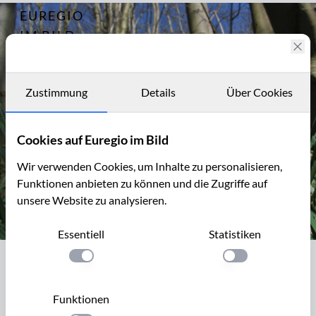
EUREGIO
Archiv
892
IM BILD
Fotostories
Archiv
Zustimmung
Details
Über Cookies
Kontakt
Cookies auf Euregio im Bild
Wir verwenden Cookies, um Inhalte zu personalisieren,
Funktionen anbieten zu können und die Zugriffe auf
unsere Website zu analysieren.
Essentiell
Statistiken
Wildnarzissen bei Kelmis (B)
Einstellung anwenden
Einstellung anwen
Wildnarzissen bei Kelmis (B)
Nicht nur im Perlbachtal in der Eifel wachsen Wildnarzissen,
Funktionen
auch südlich von Kelmis gibt es ausgedehnte Bestände!