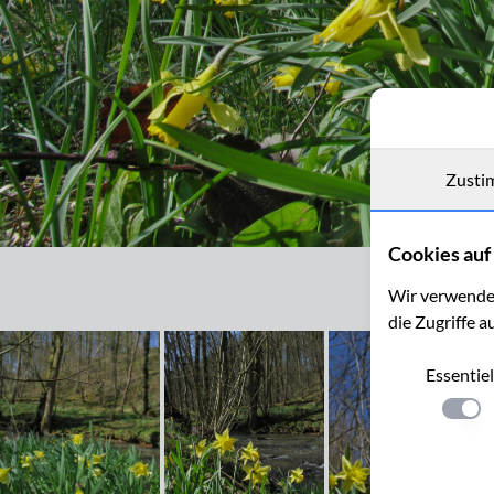
Zusti
Cookies auf 
Wildnarzissen im Hohnbachtal bei Kelmis (B)
Wir verwenden
die Zugriffe a
Essentiel
Einste