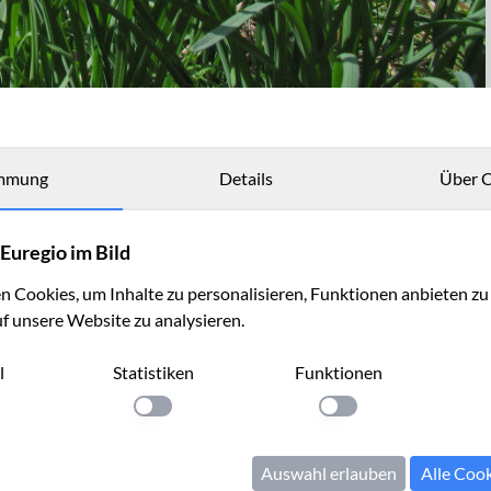
mmung
Details
Über C
Euregio im Bild
 Cookies, um Inhalte zu personalisieren, Funktionen anbieten z
uf unsere Website zu analysieren.
l
Statistiken
Funktionen
llung anwenden
Einstellung anwenden
Einstellung anwenden
Auswahl erlauben
Alle Coo