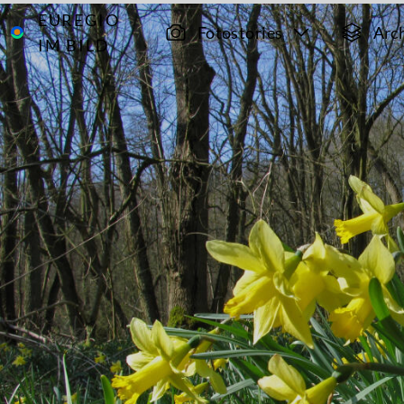
EUREGIO
Archiv
904
Fotostories
Arc
IM BILD