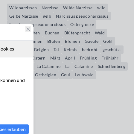
Wildnarzissen
Narzisse
Wilde Narzisse
wild
Gelbe Narzisse
gelb
Narcissus pseudonarcissus
Narcissus
pseudonarcissus
Osterglocke
Osterglöckchen
Buchen
Blütenpracht
Wald
Frühlingsblumen
Blüten
Blumen
Gueule
Göhl
ookies
Hohnbach
Belgien
Tal
Kelmis
bedroht
geschützt
Osterzeit
Ostern
März
April
Frühling
Frühjahr
Hergenrath
La Calamine
La
Calamine
Schnellenberg
Emmaburg
Ostbelgien
Geul
Laubwald
u können und
kies erlauben