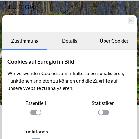
EUREGIO
Archiv
919
IM BILD
Fotostories
Archiv
Zustimmung
Details
Über Cookies
Kontakt
Cookies auf Euregio im Bild
Wir verwenden Cookies, um Inhalte zu personalisieren,
Funktionen anbieten zu können und die Zugriffe auf
unsere Website zu analysieren.
Essentiell
Statistiken
Wildnarzissen und Buschwindröschen
Einstellung anwenden
Einstellung anwen
Wildnarzissen und Buschwindröschen
Nicht nur im Perlbachtal in der Eifel gibt es Wildnarzissen,
Funktionen
auch beim
Hohnbachtal (B)
in der Nähe der Eyneburg