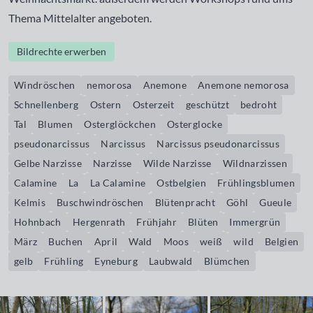
Thema Mittelalter angeboten.
Bildrechte erwerben
Windröschen
nemorosa
Anemone
Anemone nemorosa
Schnellenberg
Ostern
Osterzeit
geschützt
bedroht
Tal
Blumen
Osterglöckchen
Osterglocke
pseudonarcissus
Narcissus
Narcissus pseudonarcissus
Gelbe Narzisse
Narzisse
Wilde Narzisse
Wildnarzissen
Calamine
La
La Calamine
Ostbelgien
Frühlingsblumen
Kelmis
Buschwindröschen
Blütenpracht
Göhl
Gueule
Hohnbach
Hergenrath
Frühjahr
Blüten
Immergrün
März
Buchen
April
Wald
Moos
weiß
wild
Belgien
gelb
Frühling
Eyneburg
Laubwald
Blümchen