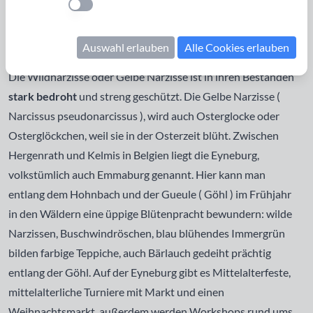
Einstellung anwenden
gedeihen sie prächtig! Im Tal, an den nach Süden geneigten
Talhängen, auf dem Höhenrücken des Schellenbergs
Auswahl erlauben
Alle Cookies erlauben
südwestlich von Kelmis wachsen die Narzissen im(!) Wald.
Die
Wildnarzisse oder Gelbe Narzisse
ist in ihren Beständen
stark bedroht
und streng geschützt. Die Gelbe Narzisse (
Narcissus pseudonarcissus ), wird auch Osterglocke oder
Osterglöckchen, weil sie in der Osterzeit blüht. Zwischen
Hergenrath und Kelmis in Belgien liegt die Eyneburg,
volkstümlich auch Emmaburg genannt. Hier kann man
entlang dem Hohnbach und der Gueule ( Göhl ) im Frühjahr
in den Wäldern eine üppige Blütenpracht bewundern: wilde
Narzissen, Buschwindröschen, blau blühendes Immergrün
bilden farbige Teppiche, auch Bärlauch gedeiht prächtig
entlang der Göhl. Auf der Eyneburg gibt es Mittelalterfeste,
mittelalterliche Turniere mit Markt und einen
Weihnachtsmarkt. außerdem werden Workshops rund ums