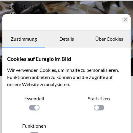
EUREGIO
Archiv
8432
IM BILD
Austernseitling
Fotostories
Archiv
Zustimmung
Details
Über Cookies
Kontakt
Cookies auf Euregio im Bild
Wir verwenden Cookies, um Inhalte zu personalisieren,
Funktionen anbieten zu können und die Zugriffe auf
Austernseitling, Pleurotus ostreatus
unsere Website zu analysieren.
Austernseitling, Pleurotus ostreatus
Essentiell
Statistiken
Der wohlschmeckende Austern-Seitling oder Austernpilz,
Pleurotus ostreatus, ist für Pilzsammler interessant, da er
Einstellung anwenden
Einstellung anwen
als
Winterpilz
vor allem bei kühlen Temperaturen gedeiht
und auch Fröste ohne Schaden überdauern kann. Er wächst
Funktionen
als Schwächeparasit oder
Saprobiont
vor allem auf alten,