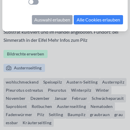
Einstellung anwenden
geschwächten
Rotbuchen
. Der Austernseitling hat eine
Besonderheit: er „verspeist“ Nematoden, winzige
Auswahl erlauben
Alle Cookies erlauben
Fadenwürmer. Der beliebte Pilz wird in großen Mengen auf
Substrat kultiviert und im Handel angeboten. Fundort: bei
Simmerath in der Eifel Mehr
Infos zum Pilz
Bildrechte erwerben
Austernseitling
wohlschmeckend
Speisepilz
Austern-Seitling
Austernpilz
Pleurotus ostreatus
Pleurotus
Winterpilz
Winter
November
Dezember
Januar
Februar
Schwächeparasit
Saprobiont
Rotbuchen
Austernseitling
Nematoden
Fadenwürmer
Pilz
Seitling
Baumpilz
graubraun
grau
essbar
Kräuterseitling