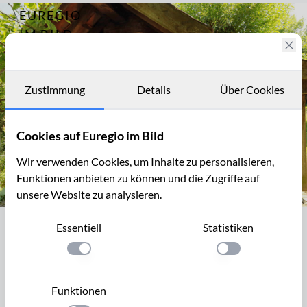
EUREGIO
Archiv
15449
IM BILD
Der
Schlossgarten
Fotostories
von Oud-
Valkenburg
Archiv
Zustimmung
Details
Über Cookies
Kontakt
Cookies auf Euregio im Bild
Wir verwenden Cookies, um Inhalte zu personalisieren,
Funktionen anbieten zu können und die Zugriffe auf
unsere Website zu analysieren.
Backhaus im Schlossgarten von Oud-Valkenburg
Essentiell
Statistiken
Backhaus im Schlossgarten von Oud-
Valkenburg
Einstellung anwenden
Einstellung anwen
Der Schlossgarten Oud-Valkenburg (Kasteeltuin Oud-
Funktionen
Valkenburg) liegt im Tal der Geul (Göhl) beim Schloss