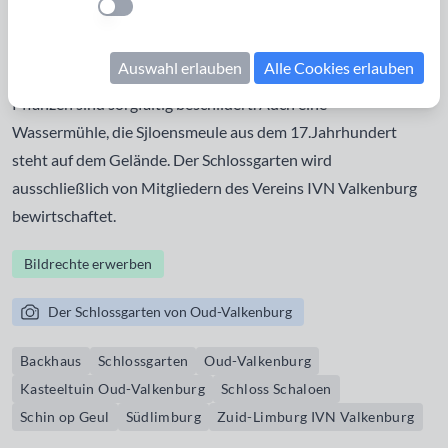
Einstellung anwenden
Schaloen zwischen Schin op Geul und Valkenburg im
niederländischen Südlimburg. Der 2 ha große Garten ist eine
Auswahl erlauben
Alle Cookies erlauben
eine Kombination aus Heimat- und Kräutergarten, alle
Pflanzen sind sorgfältig beschildert. Auch eine
Wassermühle, die Sjloensmeule aus dem 17.Jahrhundert
steht auf dem Gelände. Der Schlossgarten wird
ausschließlich von Mitgliedern des Vereins IVN Valkenburg
bewirtschaftet.
Bildrechte erwerben
Der Schlossgarten von Oud-Valkenburg
Backhaus
Schlossgarten
Oud-Valkenburg
Kasteeltuin Oud-Valkenburg
Schloss Schaloen
Schin op Geul
Südlimburg
Zuid-Limburg IVN Valkenburg