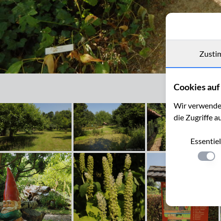
Zusti
Dachsbau im Schlossgarten von Oud-Valkenburg
Cookies auf 
Wir verwenden
die Zugriffe a
Essentiel
Einste