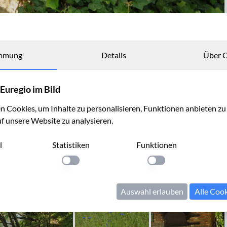
mmung
Details
Über C
Euregio im Bild
 Cookies, um Inhalte zu personalisieren, Funktionen anbieten z
uf unsere Website zu analysieren.
l
Statistiken
Funktionen
llung anwenden
Einstellung anwenden
Einstellung anwenden
Auswahl erlauben
Alle Coo