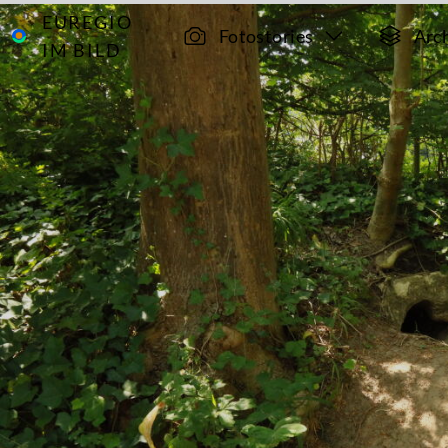
EUREGIO
Archiv
15435
Fotostories
Arc
IM BILD
Der
Schlossgarten
von Oud-
Valkenburg