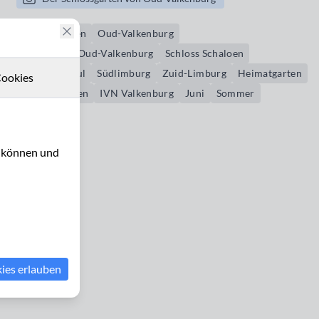
Schlossgarten
Oud-Valkenburg
Kasteeltuin Oud-Valkenburg
Schloss Schaloen
Schin op Geul
Südlimburg
Zuid-Limburg
Heimatgarten
ookies
Kräutergarten
IVN Valkenburg
Juni
Sommer
Dachsbau
u können und
kies erlauben