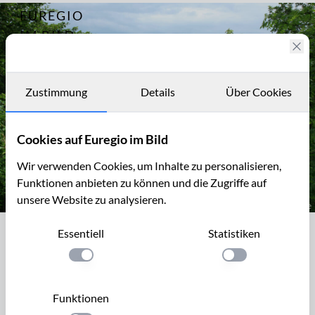
EUREGIO
Archiv
4848
IM BILD
Fotostories
Archiv
Zustimmung
Details
Über Cookies
Kontakt
Cookies auf Euregio im Bild
Wir verwenden Cookies, um Inhalte zu personalisieren,
Funktionen anbieten zu können und die Zugriffe auf
unsere Website zu analysieren.
Der (fast) leere See von Robertville
Essentiell
Statistiken
Der (fast) leere See von Robertville
Einstellung anwenden
Einstellung anwen
Bei Robertville ist das schmale, tiefe Tal der Warche zu einem
See angestaut, der der Trinkwasser- und
Funktionen
Elektrizitätsgewinnung dient. Dieser See von Roberville ist