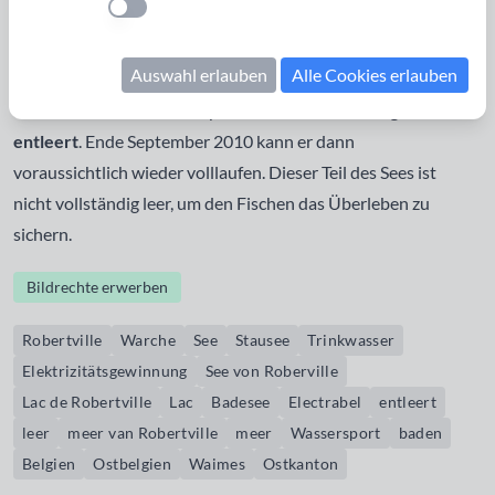
Einstellung anwenden
im Sommer auch ein beliebter
Badesee
, doch 2010 werden
hier umfangreiche Routinearbeiten an der Staumauer
Auswahl erlauben
Alle Cookies erlauben
durchgeführt. Deshalb hat die Betreibergesellschaft
Electrabel den See Ende April 2010
fast vollständig
entleert
. Ende September 2010 kann er dann
voraussichtlich wieder volllaufen. Dieser Teil des Sees ist
nicht vollständig leer, um den Fischen das Überleben zu
sichern.
Bildrechte erwerben
Robertville
Warche
See
Stausee
Trinkwasser
Elektrizitätsgewinnung
See von Roberville
Lac de Robertville
Lac
Badesee
Electrabel
entleert
leer
meer van Robertville
meer
Wassersport
baden
Belgien
Ostbelgien
Waimes
Ostkanton