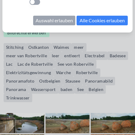
voraussichtlich wieder volllaufen. Aufnahmestandort: Blick
Einstellung anwenden
von der Badeanstalt beim "Camping de la Plage" an der Rue
des Bains
Auswahl erlauben
Alle Cookies erlauben
Bildrechte erwerben
Stitching
Ostkanton
Waimes
meer
meer van Robertville
leer
entleert
Electrabel
Badesee
Lac
Lac de Robertville
See von Roberville
Elektrizitätsgewinnung
Warche
Robertville
Panoramafoto
Ostbelgien
Stausee
Panoramabild
Panorama
Wassersport
baden
See
Belgien
Trinkwasser