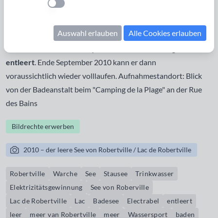
Einstellung anwenden
im Sommer auch ein beliebter
Badesee
, doch 2010 werden
hier umfangreiche Routinearbeiten an der Staumauer
Auswahl erlauben
Alle Cookies erlauben
durchgeführt. Deshalb hat die Betreibergesellschaft
Electrabel den See Ende April 2010
fast vollständig
entleert
. Ende September 2010 kann er dann
voraussichtlich wieder volllaufen. Aufnahmestandort: Blick
von der Badeanstalt beim "Camping de la Plage" an der Rue
des Bains
Bildrechte erwerben
2010 – der leere See von Robertville / Lac de Robertville
Robertville
Warche
See
Stausee
Trinkwasser
Elektrizitätsgewinnung
See von Roberville
Lac de Robertville
Lac
Badesee
Electrabel
entleert
leer
meer van Robertville
meer
Wassersport
baden