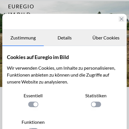
EUREGIO
Archiv
4847
IM BILD
2010 – der
leere See von
Fotostories
Robertville /
Lac de
Archiv
Zustimmung
Details
Über Cookies
Robertville
Kontakt
Cookies auf Euregio im Bild
Wir verwenden Cookies, um Inhalte zu personalisieren,
Funktionen anbieten zu können und die Zugriffe auf
unsere Website zu analysieren.
Der leere See von Robertville
Essentiell
Statistiken
Der leere See von Robertville
Einstellung anwenden
Einstellung anwen
Bei Robertville ist das schmale, tiefe Tal der Warche zu einem
See angestaut, der der Trinkwasser- und
Funktionen
Elektrizitätsgewinnung dient. Dieser See von Roberville ist