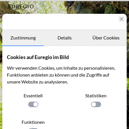
EUREGIO
Archiv
12640
IM BILD
Fotostories
Archiv
Zustimmung
Details
Über Cookies
Kontakt
Cookies auf Euregio im Bild
Wir verwenden Cookies, um Inhalte zu personalisieren,
Funktionen anbieten zu können und die Zugriffe auf
unsere Website zu analysieren.
Essentiell
Statistiken
Einstellung anwenden
Einstellung anwen
Funktionen