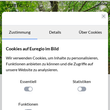
EUREGIO
Archiv
12632
IM BILD
Die
Baumallee
Fotostories
bei
Bassenheim
Archiv
Zustimmung
Details
Über Cookies
Kontakt
Cookies auf Euregio im Bild
Wir verwenden Cookies, um Inhalte zu personalisieren,
Funktionen anbieten zu können und die Zugriffe auf
unsere Website zu analysieren.
Bizarr, ausgehöhlt, aber immer noch vital: Linde in der Baumall
Essentiell
Statistiken
Bizarr, ausgehöhlt, aber immer noch
vital: Linde in der Baumallee von
Einstellung anwenden
Einstellung anwen
Bassenheim zum Karmelenberg
Funktionen
Um 1662 baute der Reichfreiherr Johann Lothar Waldbott