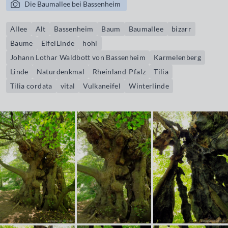
Die Baumallee bei Bassenheim
Allee
Alt
Bassenheim
Baum
Baumallee
bizarr
Bäume
EifelLinde
hohl
Johann Lothar Waldbott von Bassenheim
Karmelenberg
Linde
Naturdenkmal
Rheinland-Pfalz
Tilia
Tilia cordata
vital
Vulkaneifel
Winterlinde