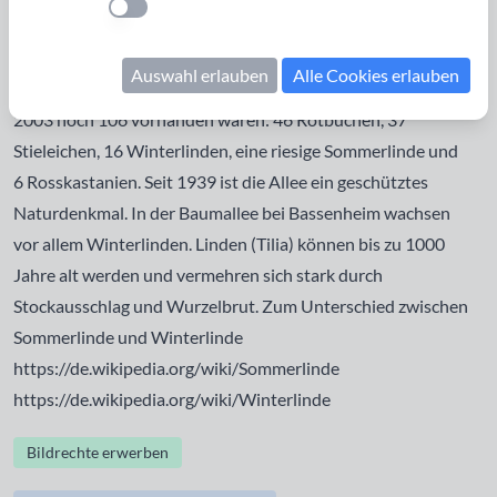
Einstellung anwenden
von Bassenheim auf dem Karmelenberg eine Marienkapelle.
Entlang dem Weg vom Bassenheimer Wald zur Kapelle ließ
Auswahl erlauben
Alle Cookies erlauben
er eine Allee von rund 150 Bäumen pflanzen, von denen
2003 noch 106 vorhanden waren: 46 Rotbuchen, 37
Stieleichen, 16 Winterlinden, eine riesige Sommerlinde und
6 Rosskastanien. Seit 1939 ist die Allee ein geschütztes
Naturdenkmal. In der Baumallee bei Bassenheim wachsen
vor allem Winterlinden. Linden (Tilia) können bis zu 1000
Jahre alt werden und vermehren sich stark durch
Stockausschlag und Wurzelbrut. Zum Unterschied zwischen
Sommerlinde und Winterlinde
https://de.wikipedia.org/wiki/Sommerlinde
https://de.wikipedia.org/wiki/Winterlinde
Bildrechte erwerben