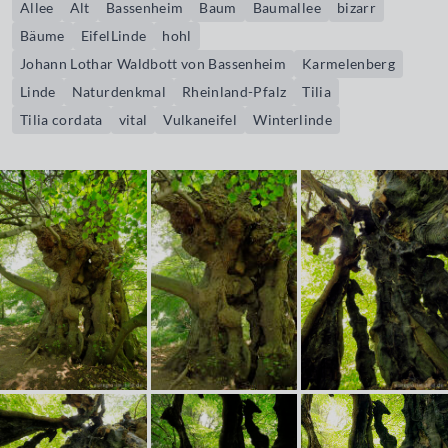
Allee
Alt
Bassenheim
Baum
Baumallee
bizarr
Bäume
EifelLinde
hohl
Johann Lothar Waldbott von Bassenheim
Karmelenberg
Linde
Naturdenkmal
Rheinland-Pfalz
Tilia
Tilia cordata
vital
Vulkaneifel
Winterlinde