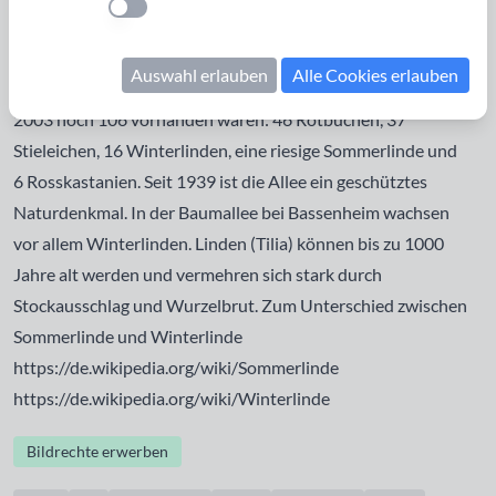
Einstellung anwenden
von Bassenheim auf dem Karmelenberg eine Marienkapelle.
Entlang dem Weg vom Bassenheimer Wald zur Kapelle ließ
Auswahl erlauben
Alle Cookies erlauben
er eine Allee von rund 150 Bäumen pflanzen, von denen
2003 noch 106 vorhanden waren: 46 Rotbuchen, 37
Stieleichen, 16 Winterlinden, eine riesige Sommerlinde und
6 Rosskastanien. Seit 1939 ist die Allee ein geschütztes
Naturdenkmal. In der Baumallee bei Bassenheim wachsen
vor allem Winterlinden. Linden (Tilia) können bis zu 1000
Jahre alt werden und vermehren sich stark durch
Stockausschlag und Wurzelbrut. Zum Unterschied zwischen
Sommerlinde und Winterlinde
https://de.wikipedia.org/wiki/Sommerlinde
https://de.wikipedia.org/wiki/Winterlinde
Bildrechte erwerben