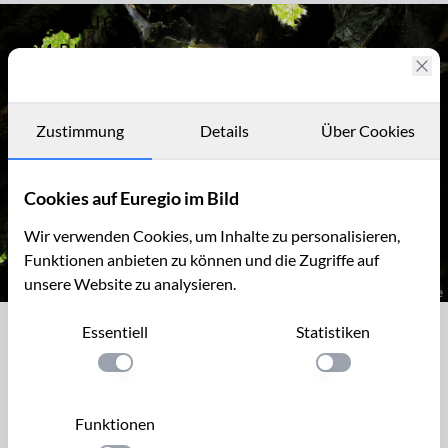
EUREGIO
Archiv
12636
IM BILD
Fotostories
Archiv
Zustimmung
Details
Über Cookies
Kontakt
Cookies auf Euregio im Bild
Wir verwenden Cookies, um Inhalte zu personalisieren,
Funktionen anbieten zu können und die Zugriffe auf
unsere Website zu analysieren.
Bizarr, ausgehöhlt, aber immer noch vital: Linde in der Baumall
Essentiell
Statistiken
Bizarr, ausgehöhlt, aber immer noch
vital: Linde in der Baumallee von
Einstellung anwenden
Einstellung anwen
Bassenheim zum Karmelenberg
Funktionen
Um 1662 baute der Reichfreiherr Johann Lothar Waldbott