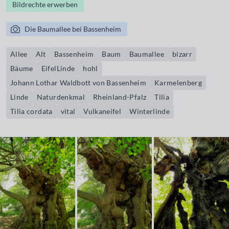
Bildrechte erwerben
Die Baumallee bei Bassenheim
Allee
Alt
Bassenheim
Baum
Baumallee
bizarr
Bäume
EifelLinde
hohl
Johann Lothar Waldbott von Bassenheim
Karmelenberg
Linde
Naturdenkmal
Rheinland-Pfalz
Tilia
Tilia cordata
vital
Vulkaneifel
Winterlinde