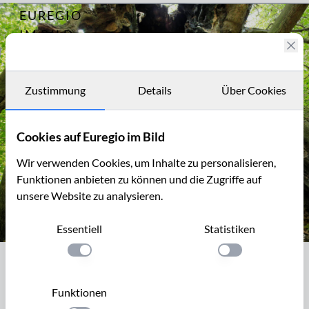
EUREGIO
Archiv
12629
IM BILD
Die
Baumallee
Fotostories
bei
Bassenheim
Archiv
Zustimmung
Details
Über Cookies
Kontakt
Cookies auf Euregio im Bild
Wir verwenden Cookies, um Inhalte zu personalisieren,
Funktionen anbieten zu können und die Zugriffe auf
unsere Website zu analysieren.
Essentiell
Statistiken
Bizarr, ausgehöhlt, aber immer noch vital: Linde in der Baumall
Einstellung anwenden
Einstellung anwen
Bizarr, ausgehöhlt, aber immer noch
vital: Linde in der Baumallee von
Funktionen