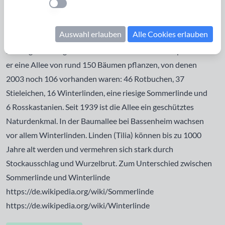
Bassenheim zum Karmelenberg
Einstellung anwenden
Um 1662 baute der Reichfreiherr Johann Lothar Waldbott
Auswahl erlauben
Alle Cookies erlauben
von Bassenheim auf dem Karmelenberg eine Marienkapelle.
Entlang dem Weg vom Bassenheimer Wald zur Kapelle ließ
er eine Allee von rund 150 Bäumen pflanzen, von denen
2003 noch 106 vorhanden waren: 46 Rotbuchen, 37
Stieleichen, 16 Winterlinden, eine riesige Sommerlinde und
6 Rosskastanien. Seit 1939 ist die Allee ein geschütztes
Naturdenkmal. In der Baumallee bei Bassenheim wachsen
vor allem Winterlinden. Linden (Tilia) können bis zu 1000
Jahre alt werden und vermehren sich stark durch
Stockausschlag und Wurzelbrut. Zum Unterschied zwischen
Sommerlinde und Winterlinde
https://de.wikipedia.org/wiki/Sommerlinde
https://de.wikipedia.org/wiki/Winterlinde