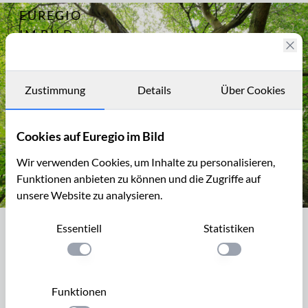
EUREGIO
Archiv
12630
IM BILD
Fotostories
Archiv
Zustimmung
Details
Über Cookies
Kontakt
Cookies auf Euregio im Bild
Wir verwenden Cookies, um Inhalte zu personalisieren,
Funktionen anbieten zu können und die Zugriffe auf
unsere Website zu analysieren.
Bizarr, ausgehöhlt, aber immer noch vital: Linde in der Baumall
Essentiell
Statistiken
Bizarr, ausgehöhlt, aber immer noch
vital: Linde in der Baumallee von
Einstellung anwenden
Einstellung anwen
Bassenheim zum Karmelenberg
Funktionen
Um 1662 baute der Reichfreiherr Johann Lothar Waldbott