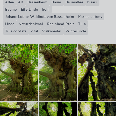
Allee
Alt
Bassenheim
Baum
Baumallee
bizarr
Bäume
EifelLinde
hohl
Johann Lothar Waldbott von Bassenheim
Karmelenberg
Linde
Naturdenkmal
Rheinland-Pfalz
Tilia
Tilia cordata
vital
Vulkaneifel
Winterlinde