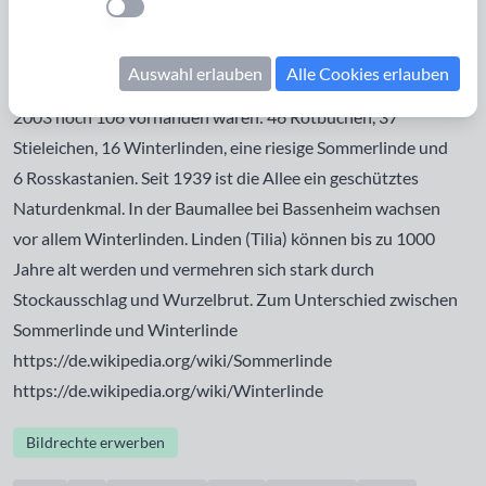
Einstellung anwenden
von Bassenheim auf dem Karmelenberg eine Marienkapelle.
Entlang dem Weg vom Bassenheimer Wald zur Kapelle ließ
Auswahl erlauben
Alle Cookies erlauben
er eine Allee von rund 150 Bäumen pflanzen, von denen
2003 noch 106 vorhanden waren: 46 Rotbuchen, 37
Stieleichen, 16 Winterlinden, eine riesige Sommerlinde und
6 Rosskastanien. Seit 1939 ist die Allee ein geschütztes
Naturdenkmal. In der Baumallee bei Bassenheim wachsen
vor allem Winterlinden. Linden (Tilia) können bis zu 1000
Jahre alt werden und vermehren sich stark durch
Stockausschlag und Wurzelbrut. Zum Unterschied zwischen
Sommerlinde und Winterlinde
https://de.wikipedia.org/wiki/Sommerlinde
https://de.wikipedia.org/wiki/Winterlinde
Bildrechte erwerben